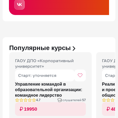
Популярные курсы
ГАОУ ДПО «Корпоративный
ГАОУ Д
университет»
универ
Старт: уточняется
Старт
Управление командой в
Реализ
образовательной организации:
и прое
командное лидерство
общеоб
слушателей
4.7
57
органи
19950
48