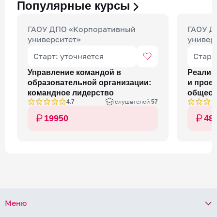
Популярные курсы
ГАОУ ДПО «Корпоративный
ГАОУ Д
университет»
универ
Старт: уточняется
Старт
Управление командой в
Реализ
образовательной организации:
и прое
командное лидерство
общеоб
слушателей
4.7
57
органи
19950
48
Меню